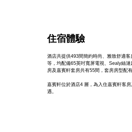
住宿體驗
酒店共提供493間簡約時尚、雅致舒適客
等，均配備65英吋寬屏電視、Seal
房及嘉賓軒套房共有55間，套房房型配有N
嘉賓軒位於酒店4 層，為入住嘉賓軒客
遇。