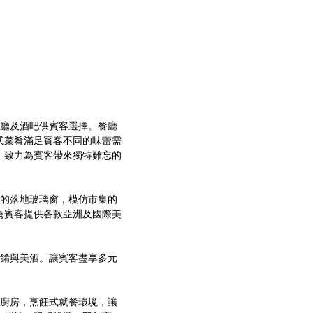
餐廳及酒吧供賓客選擇。餐廳
式菜肴滿足賓客不同的味蕾需
，致力為賓客帶來獨特難忘的
面的落地玻璃窗，模仿市集的
為賓客提供各款亞洲及國際美
佳餚與美酒。讓賓客盡享多元
式廚房，烹飪式就餐環境，讓