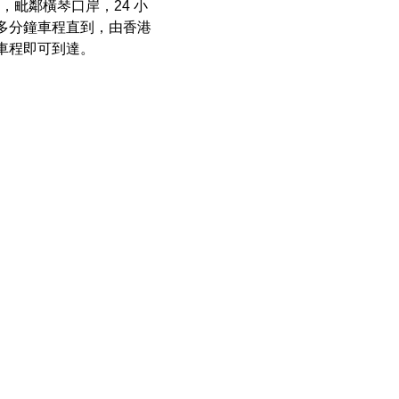
毗鄰橫琴口岸，24 小
 多分鐘車程直到，由香港
鐘車程即可到達。